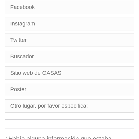
Facebook
Ni de acuerdo ni en desacuerdo
Algo en acuerdo
Instagram
5 - Muy en acuerdo
Twitter
Buscador
Sitio web de OASAS
Poster
Otro lugar, por favor especifica:
¿Había alguna información que estaba